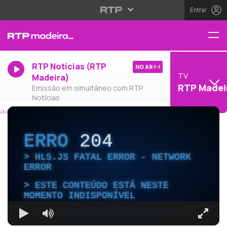
Entrar
RTP Notícias (RTP
NO AR
TV
Madeira)
RTP Madei
Emissão em simultâneo com RTP
Notícias
ERRO
204
HLS.JS FATAL ERROR - NETWORK
ERROR
ESTE CONTEÚDO ESTÁ NESTE
MOMENTO INDISPONÍVEL