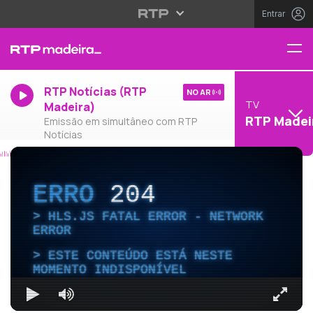
Entrar
RTP Notícias (RTP
NO AR
TV
Madeira)
RTP Madei
Emissão em simultâneo com RTP
Notícias
ERRO
204
HLS.JS FATAL ERROR - NETWORK
ERROR
ESTE CONTEÚDO ESTÁ NESTE
MOMENTO INDISPONÍVEL