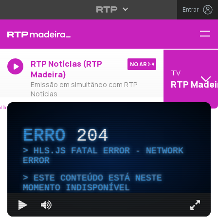
Entrar
RTP Notícias (RTP
NO AR
TV
Madeira)
RTP Madei
Emissão em simultâneo com RTP
Notícias
ERRO
204
HLS.JS FATAL ERROR - NETWORK
ERROR
ESTE CONTEÚDO ESTÁ NESTE
MOMENTO INDISPONÍVEL