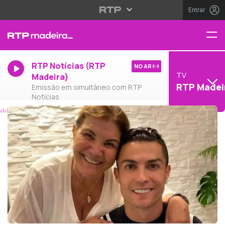
Entrar
RTP Notícias (RTP
NO AR
TV
Madeira)
RTP Madei
Emissão em simultâneo com RTP
Notícias