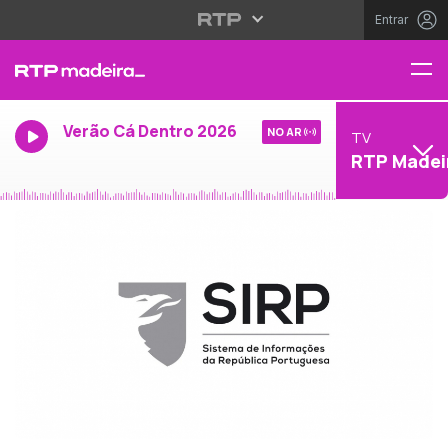
Entrar
Verão Cá Dentro 2026
NO AR
TV
RTP Madei