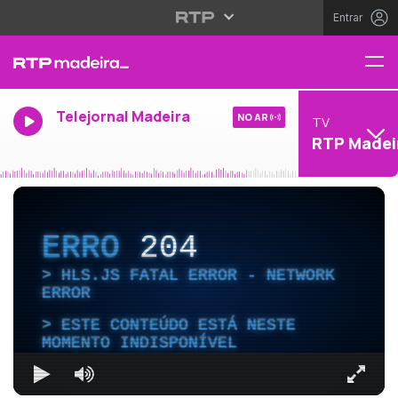
Entrar
Telejornal Madeira
NO AR
TV
RTP Madei
ERRO
204
HLS.JS FATAL ERROR - NETWORK
ERROR
ESTE CONTEÚDO ESTÁ NESTE
MOMENTO INDISPONÍVEL