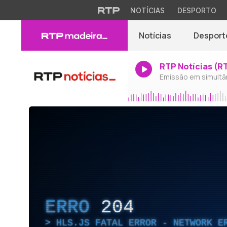
NOTÍCIAS
DESPORTO
Notícias
Desport
RTP Notícias (R
Emissão em simultâ
ERRO
204
HLS.JS FATAL ERROR - NETWORK E