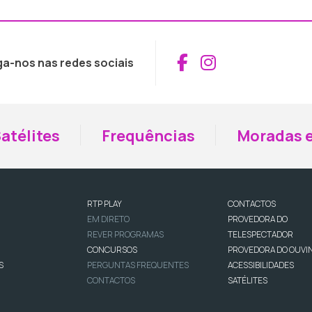
Aceder ao Fac
Aceder ao I
ga-nos nas redes sociais
atélites
Frequências
Moradas e
RTP PLAY
CONTACTOS
EM DIRETO
PROVEDORA DO
REVER PROGRAMAS
TELESPECTADOR
CONCURSOS
PROVEDORA DO OUVI
S
PERGUNTAS FREQUENTES
ACESSIBILIDADES
CONTACTOS
SATÉLITES