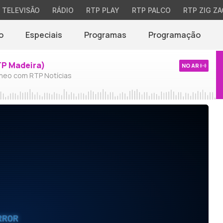
TELEVISÃO
RÁDIO
RTP PLAY
RTP PALCO
RTP ZIG ZA
o
Especiais
Programas
Programação
TP Madeira)
NO AR
neo com RTP Notícias
RROR