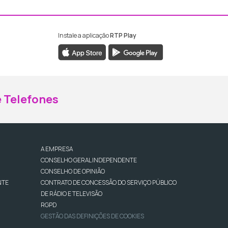
Instale a aplicação
RTP Play
ebook da RTP Madeira
nstagram da RTP Madeira
 Telefones
A EMPRESA
CONSELHO GERAL INDEPENDENTE
CONSELHO DE OPINIÃO
NTE
CONTRATO DE CONCESSÃO DO SERVIÇO PÚBLICO
DE RÁDIO E TELEVISÃO
RGPD
GESTÃO DAS DEFINIÇÕES DE COOKIES