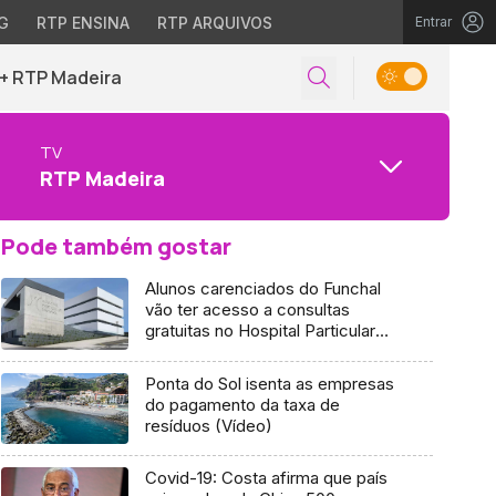
G
RTP ENSINA
RTP ARQUIVOS
Entrar
+ RTP Madeira
TV
RTP Madeira
Pode também gostar
Alunos carenciados do Funchal
vão ter acesso a consultas
gratuitas no Hospital Particular
(áudio)
Ponta do Sol isenta as empresas
do pagamento da taxa de
resíduos (Vídeo)
Covid-19: Costa afirma que país