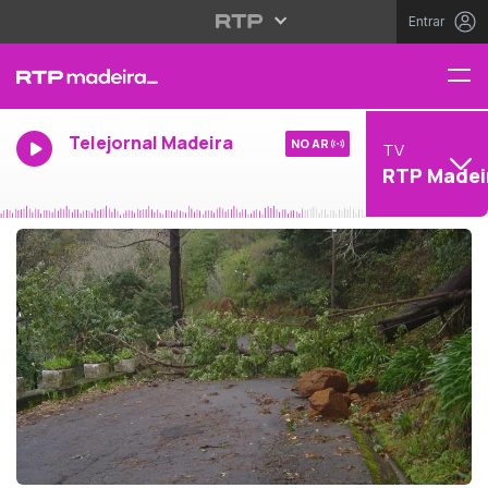
Entrar
Telejornal Madeira
NO AR
TV
RTP Madei