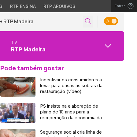
G
RTP ENSINA
RTP ARQUIVOS
Entrar
+ RTP Madeira
TV
RTP Madeira
Pode também gostar
Incentivar os consumidores a
levar para casas as sobras da
restauração (vídeo)
PS insiste na elaboração de
plano de 10 anos para a
recuperação da economia da
Madeira (Vídeo)
Segurança social cria linha de