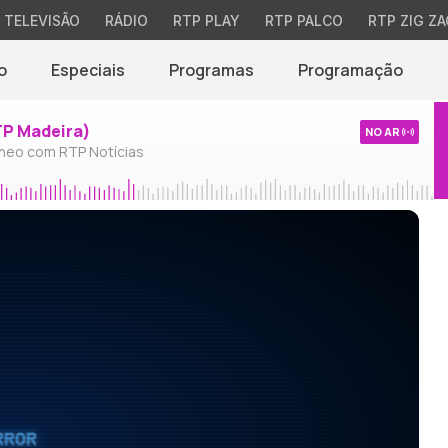
TELEVISÃO
RÁDIO
RTP PLAY
RTP PALCO
RTP ZIG ZA
o
Especiais
Programas
Programação
TP Madeira)
NO AR
neo com RTP Notícias
RROR