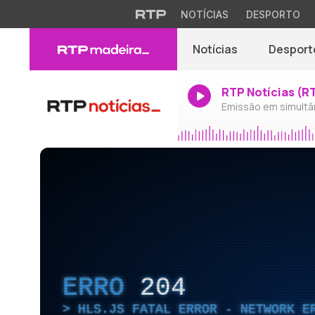
NOTÍCIAS
DESPORTO
Notícias
Desport
RTP Notícias (R
Emissão em simultâ
ERRO
204
HLS.JS FATAL ERROR - NETWORK E