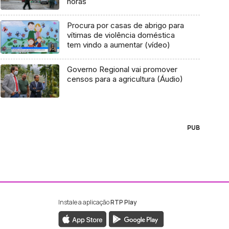
horas
Procura por casas de abrigo para
vítimas de violência doméstica
tem vindo a aumentar (vídeo)
Governo Regional vai promover
censos para a agricultura (Áudio)
PUB
Instale a aplicação
RTP Play
ebook da RTP Madeira
nstagram da RTP Madeira