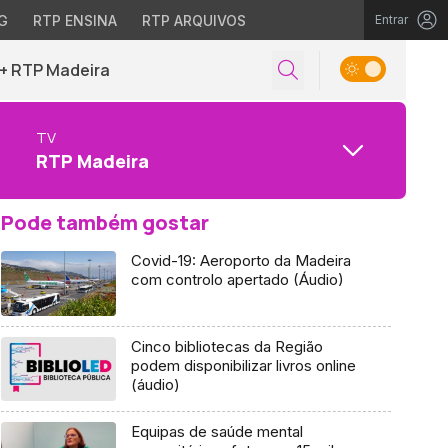
G
RTP ENSINA
RTP ARQUIVOS
Entrar
+ RTP Madeira
TV
RTP Madeira
Pode também gostar
Covid-19: Aeroporto da Madeira
com controlo apertado (Áudio)
Cinco bibliotecas da Região
podem disponibilizar livros online
(áudio)
Equipas de saúde mental