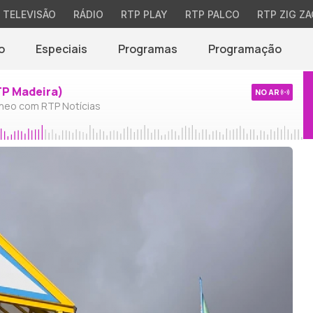
TELEVISÃO
RÁDIO
RTP PLAY
RTP PALCO
RTP ZIG ZA
o
Especiais
Programas
Programação
TP Madeira)
NO AR
neo com RTP Notícias