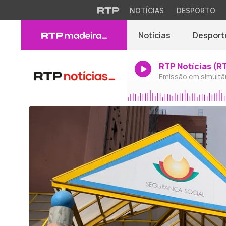
NOTÍCIAS
DESPORTO
Notícias
Desport
RTP Notícias (R
Emissão em simultâ