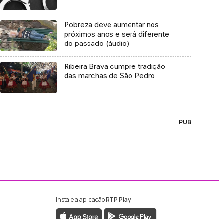
Pobreza deve aumentar nos
próximos anos e será diferente
do passado (áudio)
Ribeira Brava cumpre tradição
das marchas de São Pedro
PUB
Instale a aplicação
RTP Play
ebook da RTP Madeira
nstagram da RTP Madeira