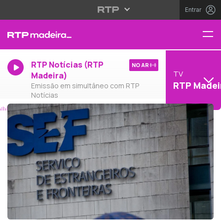
Entrar
RTP Notícias (RTP
NO AR
TV
Madeira)
RTP Madei
Emissão em simultâneo com RTP
Notícias