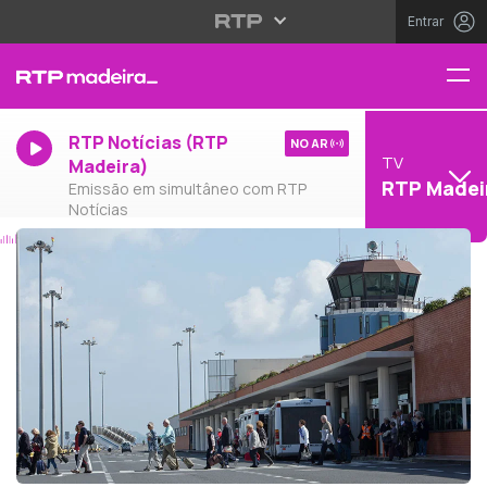
Entrar
RTP Notícias (RTP
NO AR
TV
Madeira)
RTP Madei
Emissão em simultâneo com RTP
Notícias