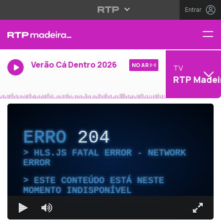
Entrar
Verão Cá Dentro 2026
NO AR
TV
RTP Madei
ERRO
204
HLS.JS FATAL ERROR - NETWORK
ERROR
ESTE CONTEÚDO ESTÁ NESTE
MOMENTO INDISPONÍVEL