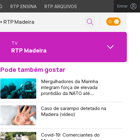
G
RTP ENSINA
RTP ARQUIVOS
Entrar
+ RTP Madeira
TV
RTP Madeira
Pode também gostar
Mergulhadores da Marinha
integram força de elevada
prontidão da NATO até
dezembro
Caso de sarampo detetado na
Madeira (vídeo)
Covid-19: Comerciantes do