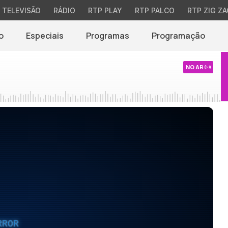
TELEVISÃO
RÁDIO
RTP PLAY
RTP PALCO
RTP ZIG ZA
o
Especiais
Programas
Programação
NO AR
RROR