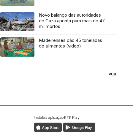
Novo balanço das autoridades
de Gaza aponta para mais de 47
mil mortos
Madeirenses dão 45 toneladas
de alimentos (vídeo)
PUB
Instale a aplicação
RTP Play
ebook da RTP Madeira
nstagram da RTP Madeira