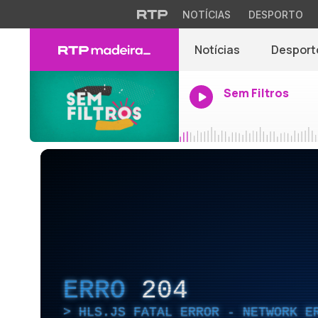
NOTÍCIAS
DESPORTO
Notícias
Desport
Sem Filtros
ERRO
204
HLS.JS FATAL ERROR - NETWORK E