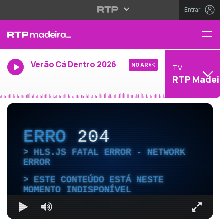
Entrar
Verão Cá Dentro 2026
NO AR
TV
RTP Madei
ERRO
204
HLS.JS FATAL ERROR - NETWORK
ERROR
ESTE CONTEÚDO ESTÁ NESTE
MOMENTO INDISPONÍVEL