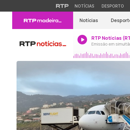
NOTÍCIAS
DESPORTO
Notícias
Desport
RTP Notícias (R
Emissão em simultâ