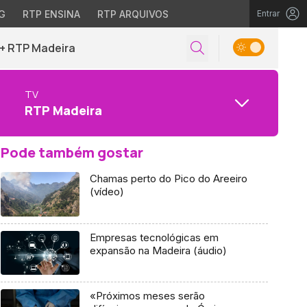
G
RTP ENSINA
RTP ARQUIVOS
Entrar
+ RTP Madeira
TV
RTP Madeira
Pode também gostar
Chamas perto do Pico do Areeiro
(vídeo)
Empresas tecnológicas em
expansão na Madeira (áudio)
«Próximos meses serão