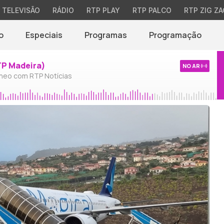
TELEVISÃO
RÁDIO
RTP PLAY
RTP PALCO
RTP ZIG ZA
o
Especiais
Programas
Programação
TP Madeira)
NO AR
neo com RTP Notícias