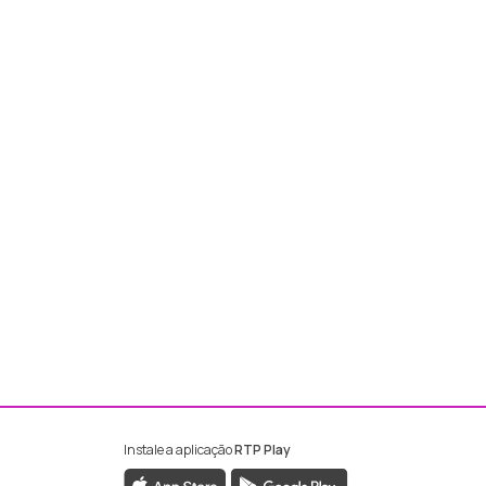
Instale a aplicação
RTP Play
ebook da RTP Madeira
nstagram da RTP Madeira