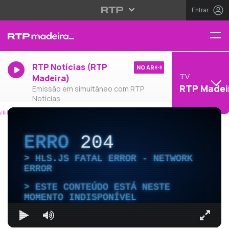
Entrar
RTP Notícias (RTP
NO AR
TV
Madeira)
RTP Madei
Emissão em simultâneo com RTP
Notícias
ERRO
204
HLS.JS FATAL ERROR - NETWORK
ERROR
ESTE CONTEÚDO ESTÁ NESTE
MOMENTO INDISPONÍVEL