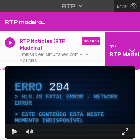
Entrar
RTP Notícias (RTP
NO AR
TV
Madeira)
RTP Madei
Emissão em simultâneo com RTP
Notícias
ERRO
204
HLS.JS FATAL ERROR - NETWORK
ERROR
ESTE CONTEÚDO ESTÁ NESTE
MOMENTO INDISPONÍVEL