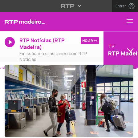
Entrar
RTP Notícias (RTP
NO AR
TV
Madeira)
RTP Madei
Emissão em simultâneo com RTP
Notícias