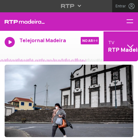
Entrar
Telejornal Madeira
NO AR
TV
RTP Madei