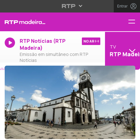
Entrar
RTP Notícias (RTP
NO AR
TV
Madeira)
RTP Madei
Emissão em simultâneo com RTP
Notícias