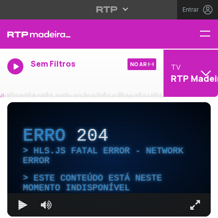
Entrar
Sem Filtros
NO AR
TV
RTP Madei
ERRO
204
HLS.JS FATAL ERROR - NETWORK
ERROR
ESTE CONTEÚDO ESTÁ NESTE
MOMENTO INDISPONÍVEL