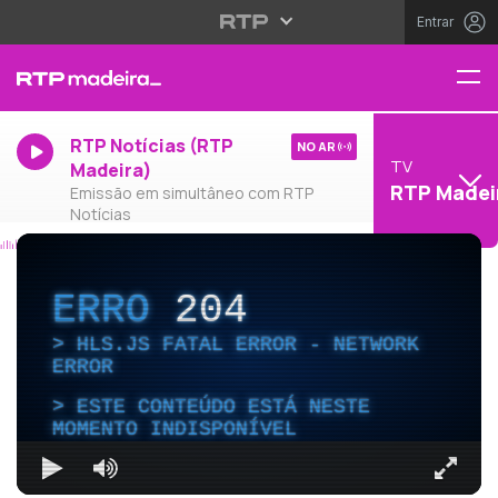
Entrar
RTP Notícias (RTP
NO AR
TV
Madeira)
RTP Madei
Emissão em simultâneo com RTP
Notícias
ERRO
204
HLS.JS FATAL ERROR - NETWORK
ERROR
ESTE CONTEÚDO ESTÁ NESTE
MOMENTO INDISPONÍVEL