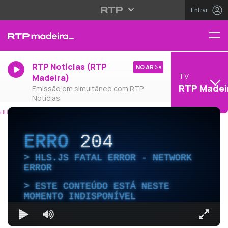
Entrar
RTP Notícias (RTP
NO AR
TV
Madeira)
RTP Madei
Emissão em simultâneo com RTP
Notícias
ERRO
204
HLS.JS FATAL ERROR - NETWORK
ERROR
ESTE CONTEÚDO ESTÁ NESTE
MOMENTO INDISPONÍVEL