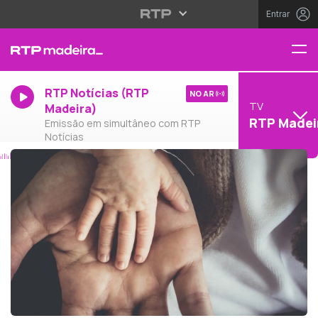
Entrar
RTP Notícias (RTP
NO AR
TV
Madeira)
RTP Madei
Emissão em simultâneo com RTP
Notícias