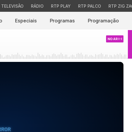
TELEVISÃO
RÁDIO
RTP PLAY
RTP PALCO
RTP ZIG ZA
o
Especiais
Programas
Programação
NO AR
RROR