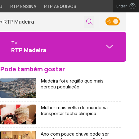
G
RTP ENSINA
RTP ARQUIVOS
Entrar
+ RTP Madeira
TV
RTP Madeira
Pode também gostar
Madeira foi a região que mais
perdeu população
Mulher mais velha do mundo vai
transportar tocha olímpica
Ano com pouca chuva pode ser