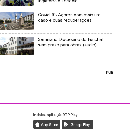
Inglaterra e Escócia
Covid-19: Açores com mais um
caso e duas recuperações
Seminário Diocesano do Funchal
sem prazo para obras (áudio)
PUB
Instale a aplicação
RTP Play
ebook da RTP Madeira
nstagram da RTP Madeira