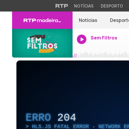
NOTÍCIAS
DESPORTO
Notícias
Desport
Sem Filtros
ERRO
204
HLS.JS FATAL ERROR - NETWORK E