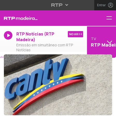
Entrar
RTP Notícias (RTP
NO AR
TV
Madeira)
RTP Madei
Emissão em simultâneo com RTP
Notícias