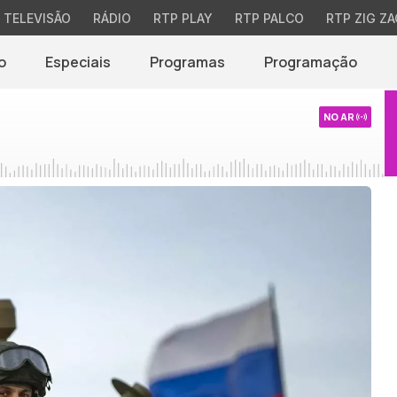
TELEVISÃO
RÁDIO
RTP PLAY
RTP PALCO
RTP ZIG ZA
o
Especiais
Programas
Programação
NO AR