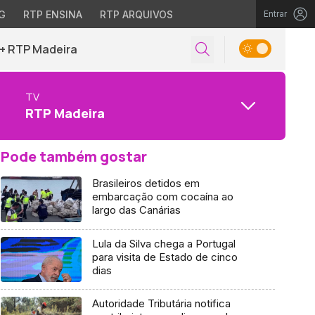
G
RTP ENSINA
RTP ARQUIVOS
Entrar
+ RTP Madeira
TV
RTP Madeira
Pode também gostar
Brasileiros detidos em
embarcação com cocaína ao
largo das Canárias
Lula da Silva chega a Portugal
para visita de Estado de cinco
dias
Autoridade Tributária notifica