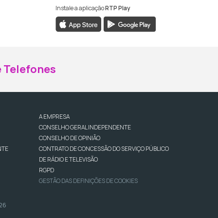
Instale a aplicação
RTP Play
ebook da RTP Madeira
nstagram da RTP Madeira
 Telefones
A EMPRESA
CONSELHO GERAL INDEPENDENTE
CONSELHO DE OPINIÃO
NTE
CONTRATO DE CONCESSÃO DO SERVIÇO PÚBLICO
DE RÁDIO E TELEVISÃO
RGPD
GESTÃO DAS DEFINIÇÕES DE COOKIES
026