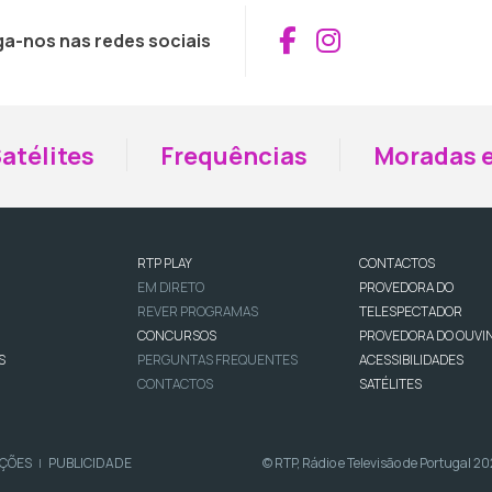
Aceder ao Fac
Aceder ao I
ga-nos nas redes sociais
atélites
Frequências
Moradas e
RTP PLAY
CONTACTOS
EM DIRETO
PROVEDORA DO
REVER PROGRAMAS
TELESPECTADOR
CONCURSOS
PROVEDORA DO OUVI
S
PERGUNTAS FREQUENTES
ACESSIBILIDADES
CONTACTOS
SATÉLITES
IÇÕES
PUBLICIDADE
© RTP, Rádio e Televisão de Portugal 2
|