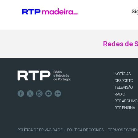
Si
Redes de S
NOTÍCIAS
DESPORTO
TELEVISÃO
RÁDIO
RTP ARQUIVO
RTP ENSINA
POLÍTICA DE PRIVACIDADE
POLÍTICA DE COOKIES
TERMOS E COND
|
|