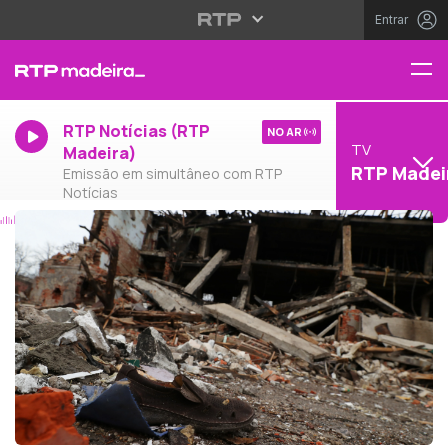
Entrar
RTP Notícias (RTP
NO AR
TV
Madeira)
RTP Madei
Emissão em simultâneo com RTP
Notícias