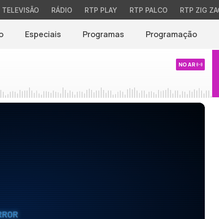
TELEVISÃO
RÁDIO
RTP PLAY
RTP PALCO
RTP ZIG ZA
o
Especiais
Programas
Programação
NO AR
RROR