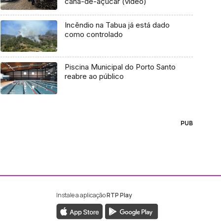
cana-de-açúcar (vídeo)
Incêndio na Tabua já está dado
como controlado
Piscina Municipal do Porto Santo
reabre ao público
PUB
Instale a aplicação
RTP Play
ebook da RTP Madeira
nstagram da RTP Madeira