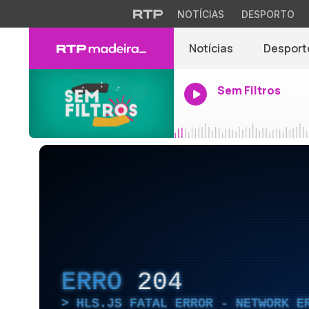
NOTÍCIAS
DESPORTO
Notícias
Desport
Sem Filtros
ERRO
204
HLS.JS FATAL ERROR - NETWORK E