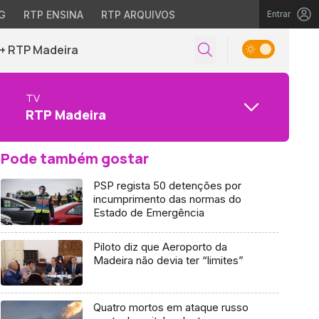
G
RTP ENSINA
RTP ARQUIVOS
Entrar
+ RTP Madeira
TV
RTP Madeira
Pode também gostar
PSP regista 50 detenções por
incumprimento das normas do
Estado de Emergência
Piloto diz que Aeroporto da
Madeira não devia ter “limites”
Quatro mortos em ataque russo