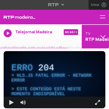
Entrar
Telejornal Madeira
NO AR
TV
RTP Madei
ERRO
204
HLS.JS FATAL ERROR - NETWORK
ERROR
ESTE CONTEÚDO ESTÁ NESTE
MOMENTO INDISPONÍVEL