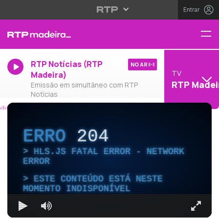
Entrar
RTP Notícias (RTP
NO AR
TV
Madeira)
RTP Madei
Emissão em simultâneo com RTP
Notícias
ERRO
204
HLS.JS FATAL ERROR - NETWORK
ERROR
ESTE CONTEÚDO ESTÁ NESTE
MOMENTO INDISPONÍVEL