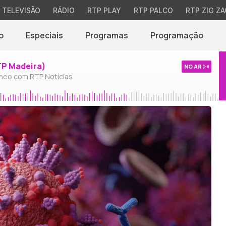
TELEVISÃO
RÁDIO
RTP PLAY
RTP PALCO
RTP ZIG ZA
o
Especiais
Programas
Programação
TP Madeira)
NO AR
neo com RTP Notícias