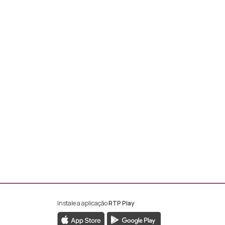
Instale a aplicação
RTP Play
ebook da RTP Madeira
nstagram da RTP Madeira