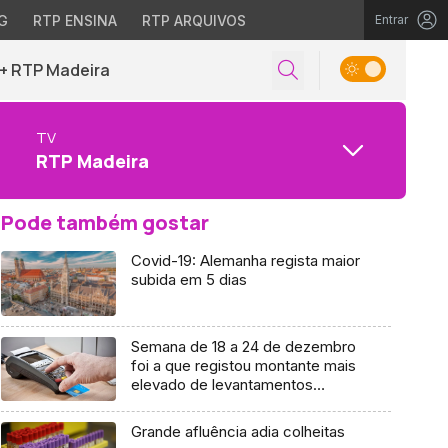
G
RTP ENSINA
RTP ARQUIVOS
Entrar
+ RTP Madeira
TV
RTP Madeira
Pode também gostar
Covid-19: Alemanha regista maior
subida em 5 dias
Semana de 18 a 24 de dezembro
foi a que registou montante mais
elevado de levantamentos
adicionados de compras através
de TPA
Grande afluência adia colheitas