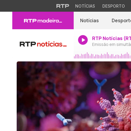
NOTÍCIAS
DESPORTO
Notícias
Desport
RTP Notícias (R
Emissão em simultâ