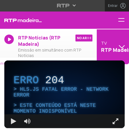
Entrar
RTP Notícias (RTP
NO AR
TV
Madeira)
RTP Madei
Emissão em simultâneo com RTP
Notícias
ERRO
204
HLS.JS FATAL ERROR - NETWORK
ERROR
ESTE CONTEÚDO ESTÁ NESTE
MOMENTO INDISPONÍVEL