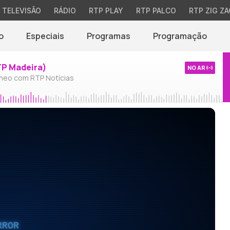
TELEVISÃO
RÁDIO
RTP PLAY
RTP PALCO
RTP ZIG ZA
o
Especiais
Programas
Programação
TP Madeira)
NO AR
neo com RTP Notícias
RROR