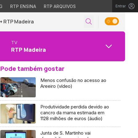
G
RTP ENSINA
RTP ARQUIVOS
Entrar
+ RTP Madeira
TV
RTP Madeira
Pode também gostar
Menos confusão no acesso ao
Areeiro (vídeo)
Produtividade perdida devido ao
cancro da mama estimada em
1128 milhões de euros (áudio)
Junta de S. Martinho vai