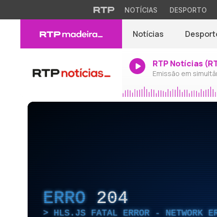
NOTÍCIAS
DESPORTO
Notícias
Desport
RTP Notícias (R
Emissão em simultâ
ERRO
204
HLS.JS FATAL ERROR - NETWORK E