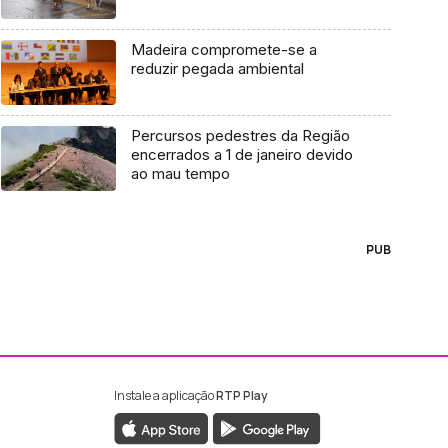
Madeira compromete-se a
reduzir pegada ambiental
Percursos pedestres da Região
encerrados a 1 de janeiro devido
ao mau tempo
PUB
Instale a aplicação
RTP Play
ebook da RTP Madeira
nstagram da RTP Madeira