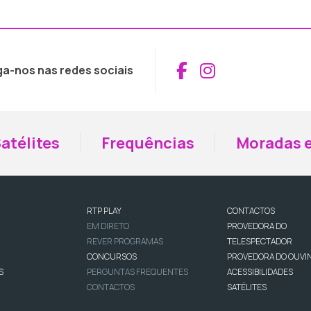
Aceder ao Fac
Aceder ao I
ga-nos nas redes sociais
atélites
Frequências
Moradas e
RTP PLAY
CONTACTOS
EM DIRETO
PROVEDORA DO
REVER PROGRAMAS
TELESPECTADOR
CONCURSOS
PROVEDORA DO OUVI
S
PERGUNTAS FREQUENTES
ACESSIBILIDADES
CONTACTOS
SATÉLITES