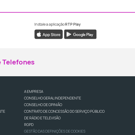
Instale a aplicação
RTP Play
ebook da RTP Madeira
nstagram da RTP Madeira
 Telefones
A EMPRESA
CONSELHO GERAL INDEPENDENTE
CONSELHO DE OPINIÃO
NTE
CONTRATO DE CONCESSÃO DO SERVIÇO PÚBLICO
DE RÁDIO E TELEVISÃO
RGPD
GESTÃO DAS DEFINIÇÕES DE COOKIES