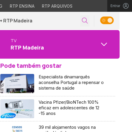
G
RTP ENSINA
RTP ARQUIVOS
Entrar
+ RTP Madeira
TV
RTP Madeira
Pode também gostar
Especialista dinamarquês
aconselha Portugal a repensar o
sistema de saúde
Vacina Pfizer/BioNTech 100%
eficaz em adolescentes de 12
-15 anos
39 mil alojamentos vagos na