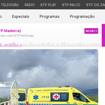
TELEVISÃO
RÁDIO
RTP PLAY
RTP PALCO
RTP ZIG ZA
o
Especiais
Programas
Programação
TP Madeira)
NO AR
neo com RTP Notícias