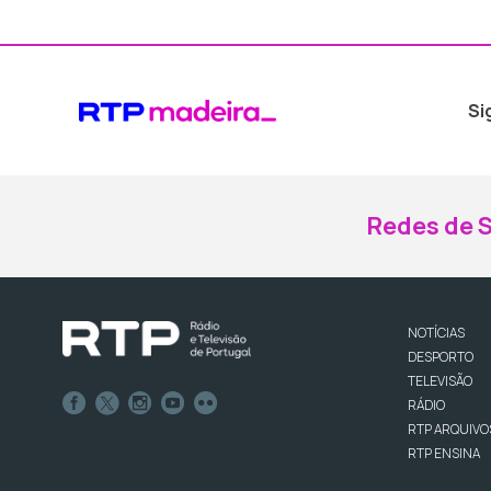
Si
Redes de S
NOTÍCIAS
DESPORTO
TELEVISÃO
RÁDIO
RTP ARQUIVO
RTP ENSINA