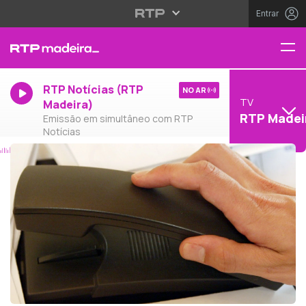
Entrar
RTP Notícias (RTP
NO AR
TV
Madeira)
RTP Madei
Emissão em simultâneo com RTP
Notícias