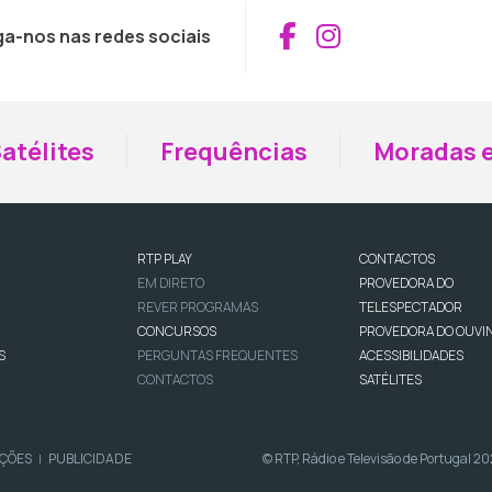
Aceder ao Fac
Aceder ao I
ga-nos nas redes sociais
atélites
Frequências
Moradas e
RTP PLAY
CONTACTOS
EM DIRETO
PROVEDORA DO
REVER PROGRAMAS
TELESPECTADOR
CONCURSOS
PROVEDORA DO OUVI
S
PERGUNTAS FREQUENTES
ACESSIBILIDADES
CONTACTOS
SATÉLITES
IÇÕES
PUBLICIDADE
© RTP, Rádio e Televisão de Portugal 2
|