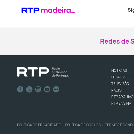
Si
Redes de S
NOTÍCIAS
DESPORTO
TELEVISÃO
RÁDIO
RTP ARQUIVO
RTP ENSINA
POLÍTICA DE PRIVACIDADE
POLÍTICA DE COOKIES
TERMOS E COND
|
|