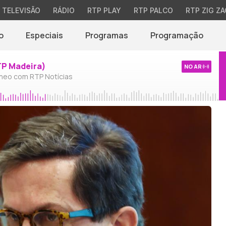
TELEVISÃO
RÁDIO
RTP PLAY
RTP PALCO
RTP ZIG ZA
o
Especiais
Programas
Programação
TP Madeira)
NO AR
neo com RTP Notícias