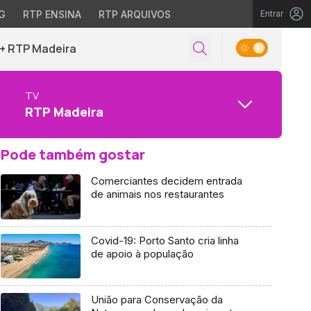
G
RTP ENSINA
RTP ARQUIVOS
Entrar
+ RTP Madeira
TV
RTP Madeira
Pode também gostar
Comerciantes decidem entrada
de animais nos restaurantes
Covid-19: Porto Santo cria linha
de apoio à população
União para Conservação da