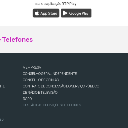
Instale a aplicação
RTP Play
ebook da RTP Madeira
nstagram da RTP Madeira
 Telefones
A EMPRESA
CONSELHO GERAL INDEPENDENTE
CONSELHO DE OPINIÃO
NTE
CONTRATO DE CONCESSÃO DO SERVIÇO PÚBLICO
DE RÁDIO E TELEVISÃO
RGPD
GESTÃO DAS DEFINIÇÕES DE COOKIES
026