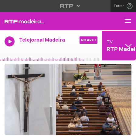
Entrar
Telejornal Madeira
NO AR
TV
RTP Madei