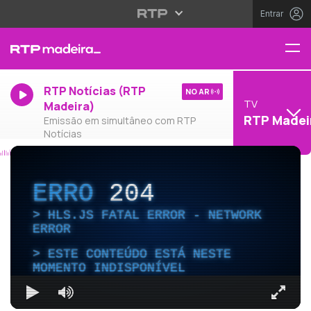
Entrar
RTP Notícias (RTP
NO AR
TV
Madeira)
RTP Madei
Emissão em simultâneo com RTP
Notícias
ERRO
204
HLS.JS FATAL ERROR - NETWORK
ERROR
ESTE CONTEÚDO ESTÁ NESTE
MOMENTO INDISPONÍVEL