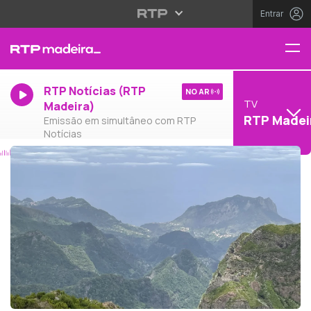
Entrar
RTP Notícias (RTP
NO AR
TV
Madeira)
RTP Madei
Emissão em simultâneo com RTP
Notícias