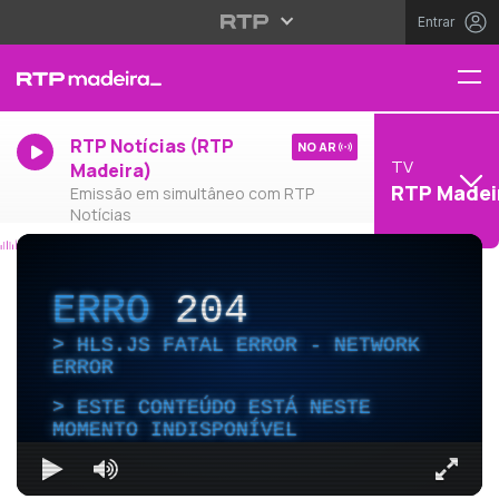
Entrar
RTP Notícias (RTP
NO AR
TV
Madeira)
RTP Madei
Emissão em simultâneo com RTP
Notícias
ERRO
204
HLS.JS FATAL ERROR - NETWORK
ERROR
ESTE CONTEÚDO ESTÁ NESTE
MOMENTO INDISPONÍVEL