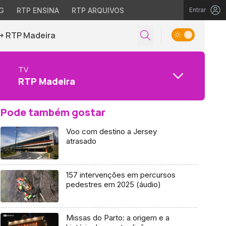
G
RTP ENSINA
RTP ARQUIVOS
Entrar
+ RTP Madeira
TV
RTP Madeira
Pode também gostar
Voo com destino a Jersey
atrasado
157 intervenções em percursos
pedestres em 2025 (áudio)
Missas do Parto: a origem e a