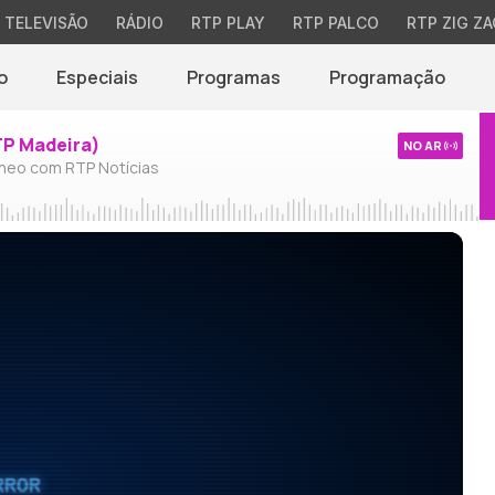
TELEVISÃO
RÁDIO
RTP PLAY
RTP PALCO
RTP ZIG ZA
o
Especiais
Programas
Programação
TP Madeira)
NO AR
neo com RTP Notícias
RROR