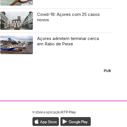
Covid-19: Açores com 25 casos
novos
Açores admitem terminar cerca
em Rabo de Peixe
PUB
Instale a aplicação
RTP Play
ebook da RTP Madeira
nstagram da RTP Madeira