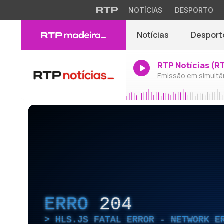
NOTÍCIAS
DESPORTO
Notícias
Desport
RTP Notícias (R
Emissão em simultâ
ERRO
204
HLS.JS FATAL ERROR - NETWORK E