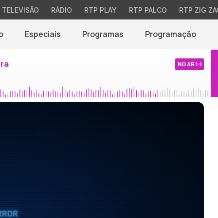
TELEVISÃO
RÁDIO
RTP PLAY
RTP PALCO
RTP ZIG ZA
o
Especiais
Programas
Programação
ira
NO AR
RROR