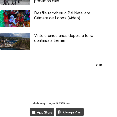
próximos dias
Desfile recebeu o Pai Natal em
Câmara de Lobos (vídeo)
Vinte e cinco anos depois a terra
continua a tremer
PUB
Instale a aplicação
RTP Play
ebook da RTP Madeira
nstagram da RTP Madeira