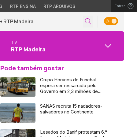
G
RTP ENSINA
RTP ARQUIVOS
Entrar
+ RTP Madeira
TV
RTP Madeira
Pode também gostar
Grupo Horários do Funchal
espera ser ressarcido pelo
Governo em 2,3 milhões de
euros (Áudio)
SANAS recruta 15 nadadores-
salvadores no Continente
Lesados do Banif protestam 6.ª