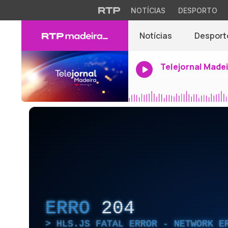
NOTÍCIAS
DESPORTO
Notícias
Desport
Telejornal Made
ERRO
204
HLS.JS FATAL ERROR - NETWORK E