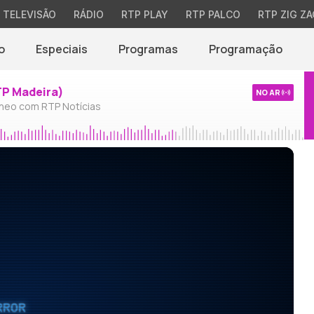
TELEVISÃO
RÁDIO
RTP PLAY
RTP PALCO
RTP ZIG ZA
o
Especiais
Programas
Programação
TP Madeira)
NO AR
neo com RTP Notícias
RROR