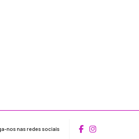
Aceder ao Fac
Aceder ao I
ga-nos nas redes sociais