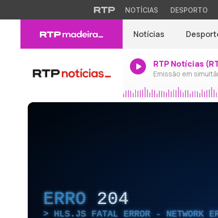
NOTÍCIAS
DESPORTO
Notícias
Desport
RTP Notícias (R
Emissão em simultâ
ERRO
204
HLS.JS FATAL ERROR - NETWORK E