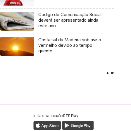
Código de Comunicação Social
deverá ser apresentado ainda
este ano
Costa sul da Madeira sob aviso
vermelho devido ao tempo
quente
PUB
Instale a aplicação
RTP Play
ebook da RTP Madeira
nstagram da RTP Madeira