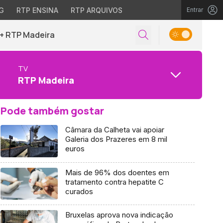
G
RTP ENSINA
RTP ARQUIVOS
Entrar
+ RTP Madeira
TV
RTP Madeira
Pode também gostar
Câmara da Calheta vai apoiar
Galeria dos Prazeres em 8 mil
euros
Mais de 96% dos doentes em
tratamento contra hepatite C
curados
Bruxelas aprova nova indicação