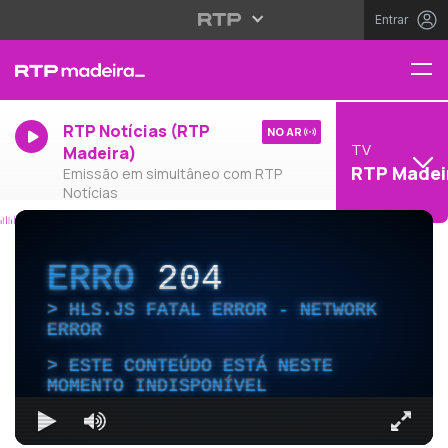
Entrar
RTP Notícias (RTP
NO AR
TV
Madeira)
RTP Madei
Emissão em simultâneo com RTP
Notícias
ERRO
204
HLS.JS FATAL ERROR - NETWORK
ERROR
ESTE CONTEÚDO ESTÁ NESTE
MOMENTO INDISPONÍVEL