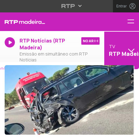
Entrar
RTP Notícias (RTP
NO AR
TV
Madeira)
RTP Madei
Emissão em simultâneo com RTP
Notícias