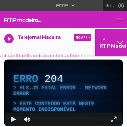
Entrar
Telejornal Madeira
NO AR
TV
RTP Madei
ERRO
204
HLS.JS FATAL ERROR - NETWORK
ERROR
ESTE CONTEÚDO ESTÁ NESTE
MOMENTO INDISPONÍVEL