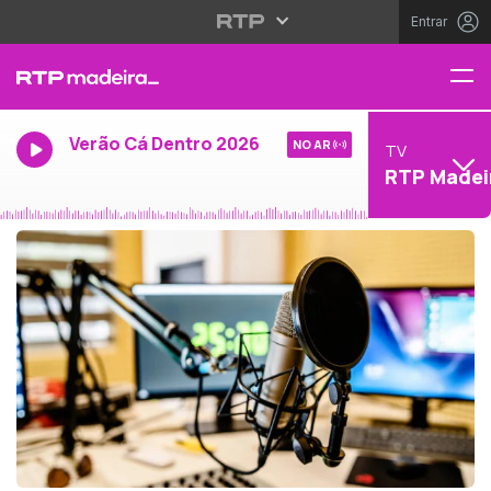
Entrar
Verão Cá Dentro 2026
NO AR
TV
RTP Madei