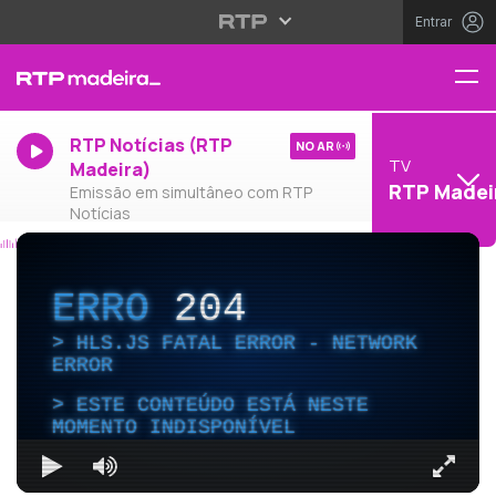
Entrar
RTP Notícias (RTP
NO AR
TV
Madeira)
RTP Madei
Emissão em simultâneo com RTP
Notícias
ERRO
204
HLS.JS FATAL ERROR - NETWORK
ERROR
ESTE CONTEÚDO ESTÁ NESTE
MOMENTO INDISPONÍVEL